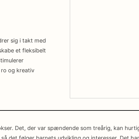
rer sig i takt med
skabe et fleksibelt
stimulerer
 ro og kreativ
okser. Det, der var spændende som treårig, kan hurtig
 så det følger barnets udvikling og interesser. Det h