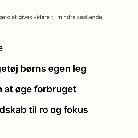
tøjet gives videre til mindre søskende,
e
getøj børns egen leg
n at øge forbruget
skab til ro og fokus