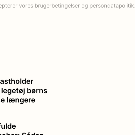
cepterer vores brugerbetingelser og persondatapolitik
fastholder
 legetøj børns
se længere
fulde