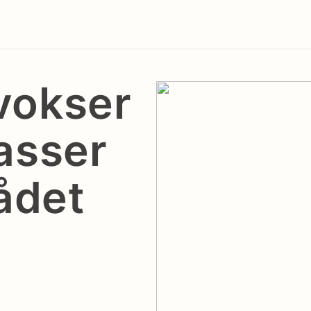
vokser
passer
ådet