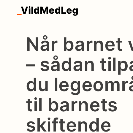
_
VildMedLeg
Når barnet 
– sådan til
du legeomr
til barnets
skiftende