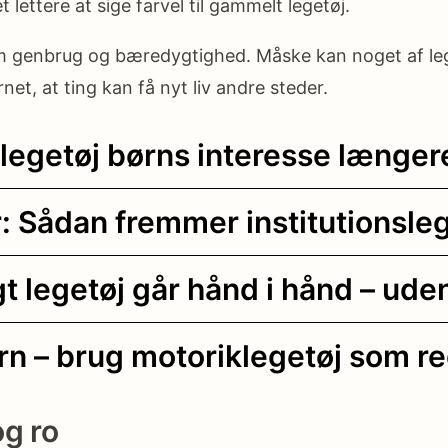
 lettere at sige farvel til gammelt legetøj.
om genbrug og bæredygtighed. Måske kan noget af lege
et, at ting kan få nyt liv andre steder.
t legetøj børns interesse længer
: Sådan fremmer institutionsle
t legetøj går hånd i hånd – ude
n – brug motoriklegetøj som red
g ro