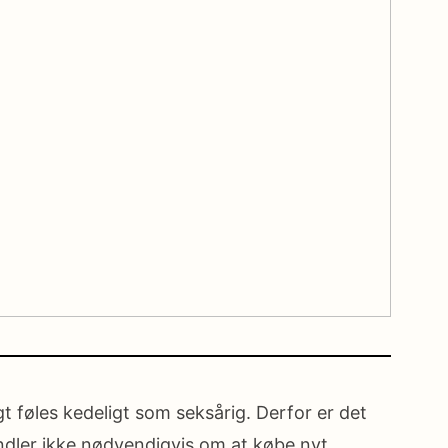
t føles kedeligt som seksårig. Derfor er det
andler ikke nødvendigvis om at købe nyt