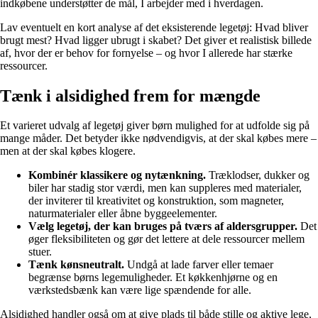
indkøbene understøtter de mål, I arbejder med i hverdagen.
Lav eventuelt en kort analyse af det eksisterende legetøj: Hvad bliver
brugt mest? Hvad ligger ubrugt i skabet? Det giver et realistisk billede
af, hvor der er behov for fornyelse – og hvor I allerede har stærke
ressourcer.
Tænk i alsidighed frem for mængde
Et varieret udvalg af legetøj giver børn mulighed for at udfolde sig på
mange måder. Det betyder ikke nødvendigvis, at der skal købes mere –
men at der skal købes klogere.
Kombinér klassikere og nytænkning.
Træklodser, dukker og
biler har stadig stor værdi, men kan suppleres med materialer,
der inviterer til kreativitet og konstruktion, som magneter,
naturmaterialer eller åbne byggeelementer.
Vælg legetøj, der kan bruges på tværs af aldersgrupper.
Det
øger fleksibiliteten og gør det lettere at dele ressourcer mellem
stuer.
Tænk kønsneutralt.
Undgå at lade farver eller temaer
begrænse børns legemuligheder. Et køkkenhjørne og en
værkstedsbænk kan være lige spændende for alle.
Alsidighed handler også om at give plads til både stille og aktive lege,