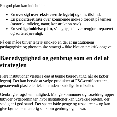
En god plan kan indeholde:
En
oversigt over eksisterende legetøj
og dets tilstand.
En
prioriteret liste
over kommende indkøb fordelt på temaer
(motorik, rolleleg, natur, konstruktion osv.).
En
vedligeholdelsesplan
, så legetøjet bliver rengjort, repareret
og sorteret jævnligt.
På den måde bliver legetøjsindkøb en del af institutionens
pædagogiske og økonomiske strategi – ikke blot en praktisk opgave.
Bæredygtighed og genbrug som en del af
strategien
Flere institutioner vælger i dag at tænke bæredygtigt, når de køber
legetøj. Det kan betyde at vælge produkter af FSC-certificeret træ,
genanvendt plast eller tekstiler uden skadelige kemikalier.
Genbrug er også en mulighed: Mange kommuner og forældregrupper
tilbyder bytteordninger, hvor institutioner kan udveksle legetøj, der
stadig er i god stand. Det sparer både penge og ressourcer – og kan
give børnene en lærerig snak om genbrug og ansvar.