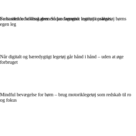
Fantasifulde fællesskaber: Sådan fremmer institutionslegetøj børns
Se barnets udvikling gennem pædagogisk legetøj i praksis
egen leg
Når digitalt og bæredygtigt legetøj går hånd i hånd – uden at øge
forbruget
Mindful bevægelse for børn – brug motoriklegetøj som redskab til ro
og fokus