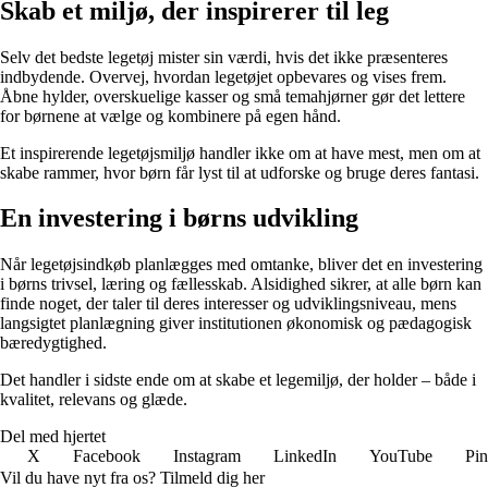
Skab et miljø, der inspirerer til leg
Selv det bedste legetøj mister sin værdi, hvis det ikke præsenteres
indbydende. Overvej, hvordan legetøjet opbevares og vises frem.
Åbne hylder, overskuelige kasser og små temahjørner gør det lettere
for børnene at vælge og kombinere på egen hånd.
Et inspirerende legetøjsmiljø handler ikke om at have mest, men om at
skabe rammer, hvor børn får lyst til at udforske og bruge deres fantasi.
En investering i børns udvikling
Når legetøjsindkøb planlægges med omtanke, bliver det en investering
i børns trivsel, læring og fællesskab. Alsidighed sikrer, at alle børn kan
finde noget, der taler til deres interesser og udviklingsniveau, mens
langsigtet planlægning giver institutionen økonomisk og pædagogisk
bæredygtighed.
Det handler i sidste ende om at skabe et legemiljø, der holder – både i
kvalitet, relevans og glæde.
Del med hjertet
X
Facebook
Instagram
LinkedIn
YouTube
Pin
Vil du have nyt fra os? Tilmeld dig her