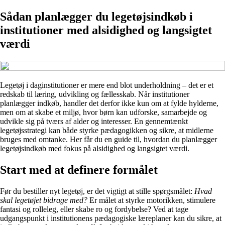
Sådan planlægger du legetøjsindkøb i
institutioner med alsidighed og langsigtet
værdi
Legetøj i daginstitutioner er mere end blot underholdning – det er et
redskab til læring, udvikling og fællesskab. Når institutioner
planlægger indkøb, handler det derfor ikke kun om at fylde hylderne,
men om at skabe et miljø, hvor børn kan udforske, samarbejde og
udvikle sig på tværs af alder og interesser. En gennemtænkt
legetøjsstrategi kan både styrke pædagogikken og sikre, at midlerne
bruges med omtanke. Her får du en guide til, hvordan du planlægger
legetøjsindkøb med fokus på alsidighed og langsigtet værdi.
Start med at definere formålet
Før du bestiller nyt legetøj, er det vigtigt at stille spørgsmålet:
Hvad
skal legetøjet bidrage med?
Er målet at styrke motorikken, stimulere
fantasi og rolleleg, eller skabe ro og fordybelse? Ved at tage
udgangspunkt i institutionens pædagogiske læreplaner kan du sikre, at