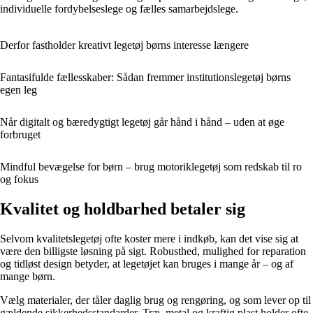
individuelle fordybelseslege og fælles samarbejdslege.
Derfor fastholder kreativt legetøj børns interesse længere
Fantasifulde fællesskaber: Sådan fremmer institutionslegetøj børns
egen leg
Når digitalt og bæredygtigt legetøj går hånd i hånd – uden at øge
forbruget
Mindful bevægelse for børn – brug motoriklegetøj som redskab til ro
og fokus
Kvalitet og holdbarhed betaler sig
Selvom kvalitetslegetøj ofte koster mere i indkøb, kan det vise sig at
være den billigste løsning på sigt. Robusthed, mulighed for reparation
og tidløst design betyder, at legetøjet kan bruges i mange år – og af
mange børn.
Vælg materialer, der tåler daglig brug og rengøring, og som lever op til
gældende sikkerhedsstandarder. Træ, metal og kraftig plast holder ofte