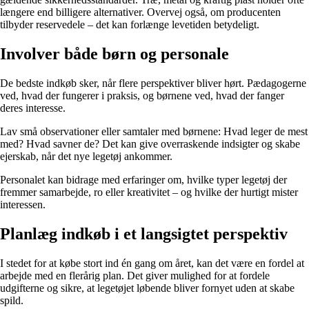
længere end billigere alternativer. Overvej også, om producenten
tilbyder reservedele – det kan forlænge levetiden betydeligt.
Involver både børn og personale
De bedste indkøb sker, når flere perspektiver bliver hørt. Pædagogerne
ved, hvad der fungerer i praksis, og børnene ved, hvad der fanger
deres interesse.
Lav små observationer eller samtaler med børnene: Hvad leger de mest
med? Hvad savner de? Det kan give overraskende indsigter og skabe
ejerskab, når det nye legetøj ankommer.
Personalet kan bidrage med erfaringer om, hvilke typer legetøj der
fremmer samarbejde, ro eller kreativitet – og hvilke der hurtigt mister
interessen.
Planlæg indkøb i et langsigtet perspektiv
I stedet for at købe stort ind én gang om året, kan det være en fordel at
arbejde med en flerårig plan. Det giver mulighed for at fordele
udgifterne og sikre, at legetøjet løbende bliver fornyet uden at skabe
spild.