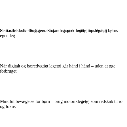
Fantasifulde fællesskaber: Sådan fremmer institutionslegetøj børns
Se barnets udvikling gennem pædagogisk legetøj i praksis
egen leg
Når digitalt og bæredygtigt legetøj går hånd i hånd – uden at øge
forbruget
Mindful bevægelse for børn – brug motoriklegetøj som redskab til ro
og fokus