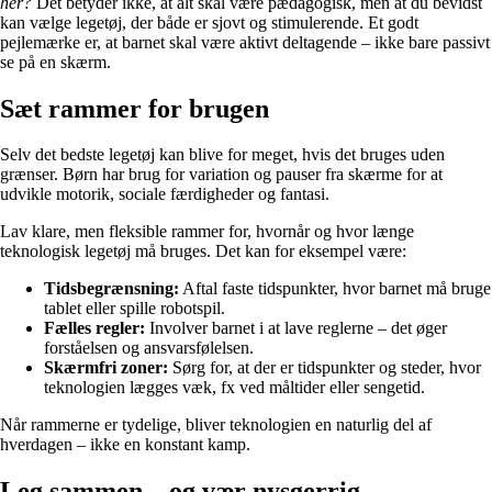
her?
Det betyder ikke, at alt skal være pædagogisk, men at du bevidst
kan vælge legetøj, der både er sjovt og stimulerende. Et godt
pejlemærke er, at barnet skal være aktivt deltagende – ikke bare passivt
se på en skærm.
Sæt rammer for brugen
Selv det bedste legetøj kan blive for meget, hvis det bruges uden
grænser. Børn har brug for variation og pauser fra skærme for at
udvikle motorik, sociale færdigheder og fantasi.
Lav klare, men fleksible rammer for, hvornår og hvor længe
teknologisk legetøj må bruges. Det kan for eksempel være:
Tidsbegrænsning:
Aftal faste tidspunkter, hvor barnet må bruge
tablet eller spille robotspil.
Fælles regler:
Involver barnet i at lave reglerne – det øger
forståelsen og ansvarsfølelsen.
Skærmfri zoner:
Sørg for, at der er tidspunkter og steder, hvor
teknologien lægges væk, fx ved måltider eller sengetid.
Når rammerne er tydelige, bliver teknologien en naturlig del af
hverdagen – ikke en konstant kamp.
Leg sammen – og vær nysgerrig