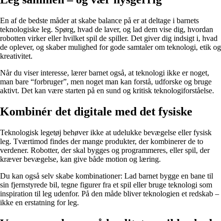
En af de bedste måder at skabe balance på er at deltage i barnets
teknologiske leg. Spørg, hvad de laver, og lad dem vise dig, hvordan
robotten virker eller hvilket spil de spiller. Det giver dig indsigt i, hvad
de oplever, og skaber mulighed for gode samtaler om teknologi, etik og
kreativitet.
Når du viser interesse, lærer barnet også, at teknologi ikke er noget,
man bare “forbruger”, men noget man kan forstå, udforske og bruge
aktivt. Det kan være starten på en sund og kritisk teknologiforståelse.
Kombinér det digitale med det fysiske
Teknologisk legetøj behøver ikke at udelukke bevægelse eller fysisk
leg. Tværtimod findes der mange produkter, der kombinerer de to
verdener. Robotter, der skal bygges og programmeres, eller spil, der
kræver bevægelse, kan give både motion og læring.
Du kan også selv skabe kombinationer: Lad barnet bygge en bane til
sin fjernstyrede bil, tegne figurer fra et spil eller bruge teknologi som
inspiration til leg udenfor. På den måde bliver teknologien et redskab –
ikke en erstatning for leg.