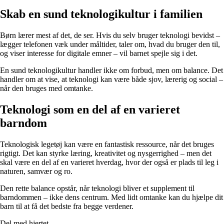
Skab en sund teknologikultur i familien
Børn lærer mest af det, de ser. Hvis du selv bruger teknologi bevidst –
lægger telefonen væk under måltider, taler om, hvad du bruger den til,
og viser interesse for digitale emner – vil barnet spejle sig i det.
En sund teknologikultur handler ikke om forbud, men om balance. Det
handler om at vise, at teknologi kan være både sjov, lærerig og social –
når den bruges med omtanke.
Teknologi som en del af en varieret
barndom
Teknologisk legetøj kan være en fantastisk ressource, når det bruges
rigtigt. Det kan styrke læring, kreativitet og nysgerrighed – men det
skal være en del af en varieret hverdag, hvor der også er plads til leg i
naturen, samvær og ro.
Den rette balance opstår, når teknologi bliver et supplement til
barndommen – ikke dens centrum. Med lidt omtanke kan du hjælpe dit
barn til at få det bedste fra begge verdener.
Del med hjertet